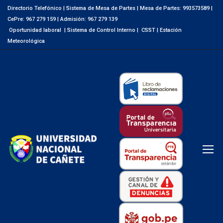
Directorio Telefónico
|
Sistema de Mesa de Partes
|
Mesa de Partes: 993573589
|
CePre: 967 279 159
|
Admisión: 967 279 139
Oportunidad laboral
|
Sistema de Control Interno
|
CSST
|
Estación
Meteorológica