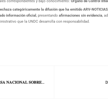
gales correspondientes y bajo conocimiento:
Órgano de Control Int
 rechaza categóricamente la difusión que ha emitido ARV-NOTICIAS
ado información oficial
, presentando
afirmaciones sin evidencia
, a
nistrativo que la UNDC desarrolla con responsabilidad.
𝐒𝐀 𝐍𝐀𝐂𝐈𝐎𝐍𝐀𝐋 𝐒𝐎𝐁𝐑𝐄
D