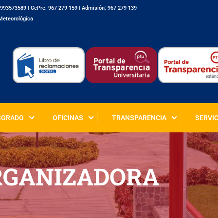
 993573589
|
CePre: 967 279 159
|
Admisión: 967 279 139
Meteorológica
SGRADO
OFICINAS
TRANSPARENCIA
SERVI
RGANIZADORA