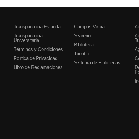
Transparencia Estándar
Campus Virtual
Ad
Transparencia
Sivireno
Ad
Universitaria
Tu
Biblioteca
Términos y Condiciones
A
Turnitin
Política de Privacidad
Co
Sistema de Bibliotecas
Libro de Reclamaciones
D
Po
In