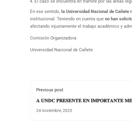
El caso se encuentra en trámite por las áreas le
En ese sentido,
la Universidad Nacional de Cañete
institucional. Teniendo en cuenta que
no han solicit
afectando injustamente el trabajo académico y admi
Comisión Organizadora
Universidad Nacional de Cañete
Previous post
𝐀 𝐔𝐍𝐃𝐂 𝐏𝐑𝐄𝐒𝐄𝐍𝐓𝐄 𝐄𝐍 𝐈𝐌𝐏𝐎𝐑𝐓𝐀𝐍𝐓𝐄 𝐌𝐄
𝐂𝐀𝐋𝐈𝐃𝐀𝐃 𝐄𝐃𝐔𝐂𝐀𝐓𝐈𝐕𝐀
24 noviembre, 2025